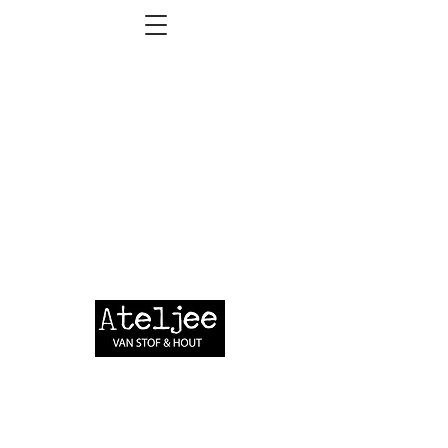
ATELJEE VAN STOF & HOUT
Emmalaan 21
6043 BA Roermond
06 - 16 05 88 71