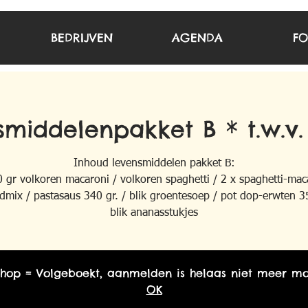
BEDRIJVEN
AGENDA
FO
middelenpakket B * t.w.v.
Inhoud levensmiddelen pakket B:
0 gr volkoren macaroni / volkoren spaghetti / 2 x spaghetti-mac
jdmix / pastasaus 340 gr. / blik groentesoep / pot dop-erwten 35
blik ananasstukjes
hop = Volgeboekt, aanmelden is helaas niet meer mo
OK