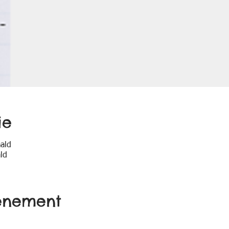
ie
aald
ld
enement