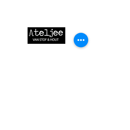
ATELJEE VAN STOF & HOUT
Emmalaan 21
6043 BA Roermond
06 - 16 05 88 71
vanstofenhout@gmail.com